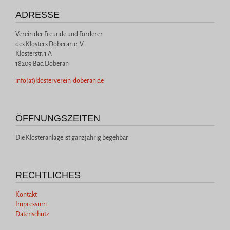
ADRESSE
Verein der Freunde und Förderer
des Klosters Doberan e. V.
Klosterstr. 1 A
18209 Bad Doberan
info(at)klosterverein-doberan.de
ÖFFNUNGSZEITEN
Die Klosteranlage ist ganzjährig begehbar
RECHTLICHES
Kontakt
Impressum
Datenschutz