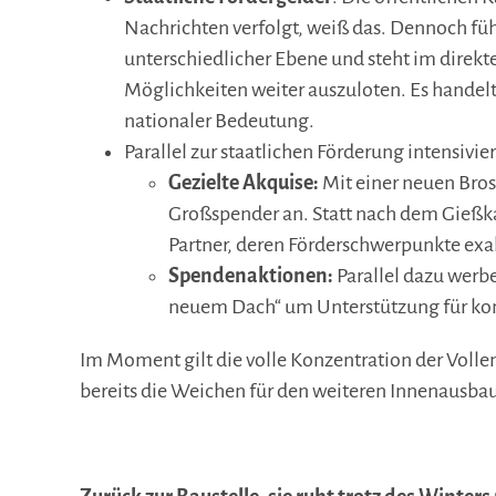
Nachrichten verfolgt, weiß das. Dennoch fü
unterschiedlicher Ebene und steht im direkt
Möglichkeiten weiter auszuloten. Es hande
nationaler Bedeutung.
Parallel zur staatlichen Förderung intensivi
Gezielte Akquise:
Mit einer neuen Bros
Großspender an. Statt nach dem Gießka
Partner, deren Förderschwerpunkte exa
Spendenaktionen:
Parallel dazu werb
neuem Dach“ um Unterstützung für konk
Im Moment gilt die volle Konzentration der Volle
bereits die Weichen für den weiteren Innenausbau
.