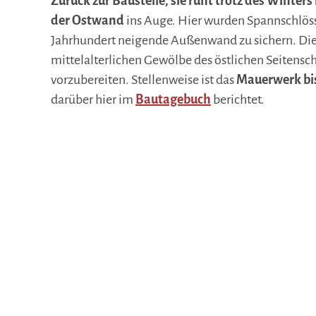
Zurück zur Baustelle, sie ruht trotz des Winters 
der Ostwand
ins Auge. Hier wurden Spannschlösse
Jahrhundert neigende Außenwand zu sichern. Die
mittelalterlichen Gewölbe des östlichen Seitensc
vorzubereiten. Stellenweise ist das
Mauerwerk bis
darüber hier im
Bautagebuch
berichtet.