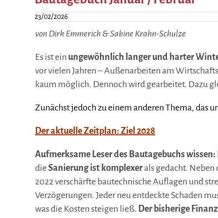
23/02/2026
von Dirk Emmerich & Sabine Krahn-Schulze
Es ist ein
ungewöhnlich langer und harter Wint
vor vielen Jahren – Außenarbeiten am Wirtschaft
kaum möglich. Dennoch wird gearbeitet. Dazu gl
Zunächst jedoch zu einem anderen Thema, das un
Der aktuelle Zeitplan: Ziel 2028
Aufmerksame Leser des Bautagebuchs wissen: D
die
Sanierung ist komplexer
als gedacht. Neben 
2022 verschärfte bautechnische Auflagen und st
Verzögerungen. Jeder neu entdeckte Schaden muss
was die Kosten steigen ließ.
Der bisherige Finanz