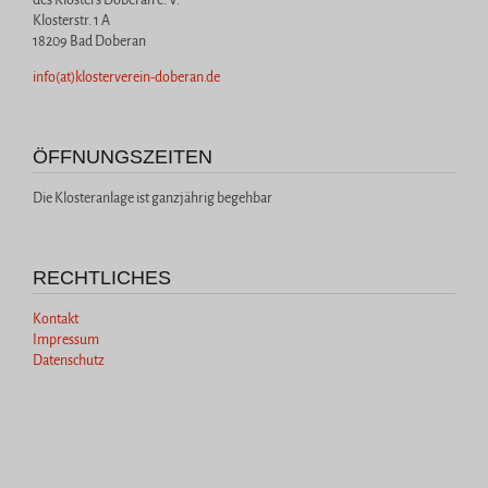
des Klosters Doberan e. V.
Klosterstr. 1 A
18209 Bad Doberan
info(at)klosterverein-doberan.de
ÖFFNUNGSZEITEN
Die Klosteranlage ist ganzjährig begehbar
RECHTLICHES
Kontakt
Impressum
Datenschutz