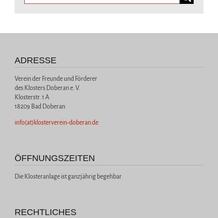
ADRESSE
Verein der Freunde und Förderer
des Klosters Doberan e. V.
Klosterstr. 1 A
18209 Bad Doberan
info(at)klosterverein-doberan.de
ÖFFNUNGSZEITEN
Die Klosteranlage ist ganzjährig begehbar
RECHTLICHES