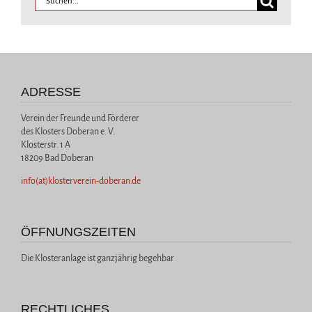
ADRESSE
Verein der Freunde und Förderer
des Klosters Doberan e. V.
Klosterstr. 1 A
18209 Bad Doberan
info(at)klosterverein-doberan.de
ÖFFNUNGSZEITEN
Die Klosteranlage ist ganzjährig begehbar
RECHTLICHES