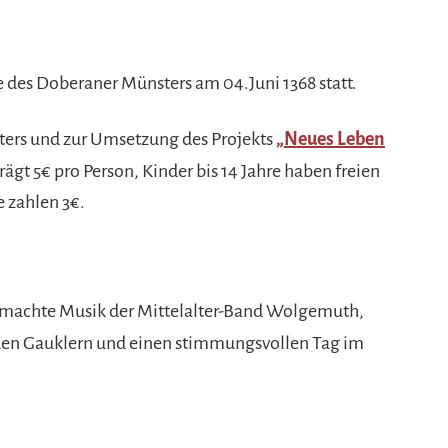
e des Doberaner Münsters am 04.Juni 1368 statt.
sters und zur Umsetzung des Projekts
„Neues Leben
rägt 5€ pro Person, Kinder bis 14 Jahre haben freien
e zahlen 3€.
emachte Musik der Mittelalter-Band
Wolgemuth,
den Gauklern und einen stimmungsvollen Tag im