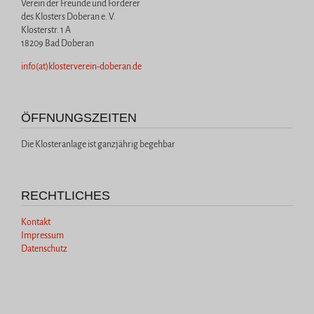
Verein der Freunde und Förderer
des Klosters Doberan e. V.
Klosterstr. 1 A
18209 Bad Doberan
info(at)klosterverein-doberan.de
ÖFFNUNGSZEITEN
Die Klosteranlage ist ganzjährig begehbar
RECHTLICHES
Kontakt
Impressum
Datenschutz