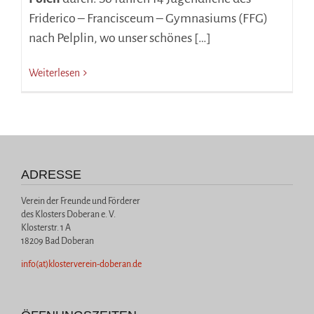
Friderico – Francisceum – Gymnasiums (FFG)
nach Pelplin, wo unser schönes […]
Weiterlesen
ADRESSE
Verein der Freunde und Förderer
des Klosters Doberan e. V.
Klosterstr. 1 A
18209 Bad Doberan
info(at)klosterverein-doberan.de