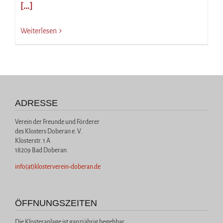
[…]
Weiterlesen
ADRESSE
Verein der Freunde und Förderer
des Klosters Doberan e. V.
Klosterstr. 1 A
18209 Bad Doberan
info(at)klosterverein-doberan.de
ÖFFNUNGSZEITEN
Die Klosteranlage ist ganzjährig begehbar