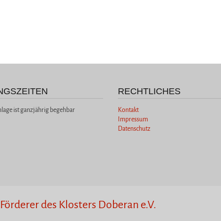
NGSZEITEN
RECHTLICHES
nlage ist ganzjährig begehbar
Kontakt
Impressum
Datenschutz
Förderer des Klosters Doberan e.V.