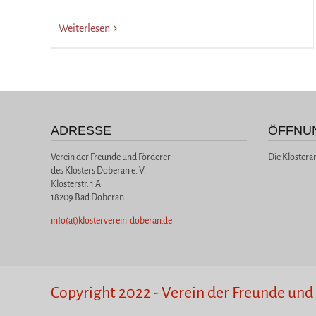
Weiterlesen
ADRESSE
ÖFFNU
Verein der Freunde und Förderer
Die Klostera
des Klosters Doberan e. V.
Klosterstr. 1 A
18209 Bad Doberan
info(at)klosterverein-doberan.de
Copyright 2022 - Verein der Freunde und 