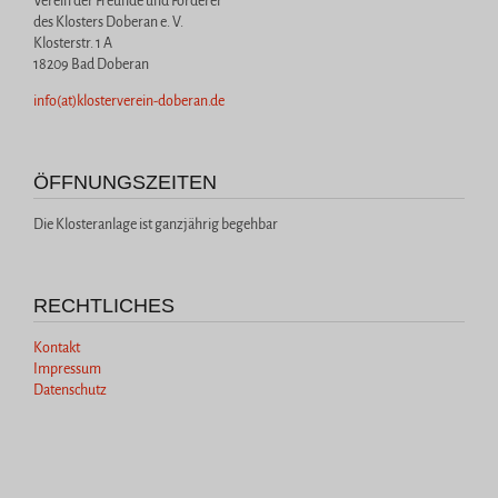
Verein der Freunde und Förderer
des Klosters Doberan e. V.
Klosterstr. 1 A
18209 Bad Doberan
info(at)klosterverein-doberan.de
ÖFFNUNGSZEITEN
Die Klosteranlage ist ganzjährig begehbar
RECHTLICHES
Kontakt
Impressum
Datenschutz