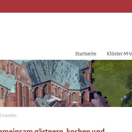
Startseite
Klöster M-
nd anpacken
 Gemeinsam gärtnern, kochen und