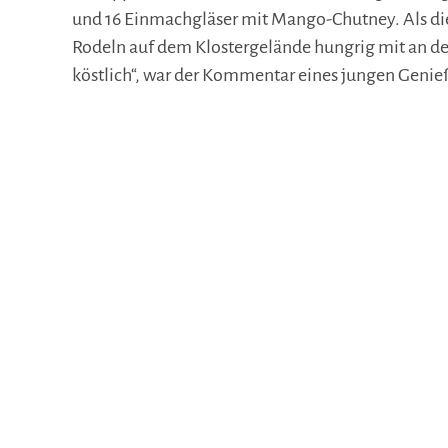
und 16 Einmachgläser mit Mango-Chutney. Als d
Rodeln auf dem Klostergelände hungrig mit an de
köstlich“, war der Kommentar eines jungen Genie