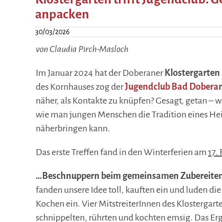
anpacken
30/03/2026
von Claudia Pirch-Masloch
Im Januar 2024 hat der Doberaner
Klostergarten
des Kornhauses zog der
Jugendclub Bad Dobera
näher, als Kontakte zu knüpfen? Gesagt, getan – w
wie man jungen Menschen die Tradition eines He
näherbringen kann.
Das erste Treffen fand in den Winterferien am
17.
…Beschnuppern beim gemeinsamen Zubereiten
fanden unsere Idee toll, kauften ein und luden 
Kochen ein. Vier MitstreiterInnen des Klostergar
schnippelten, rührten und kochten emsig. Das Erg