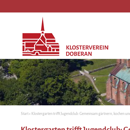
Start
»
Klostergarten trifft Jugendclub: Gemeinsam gärtnern, kochen u
Klostergarten trifft Jugendclub: