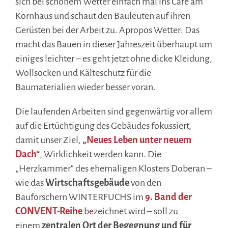
sich bei schönem Wetter einfach mal ins Café am
Kornhaus und schaut den Bauleuten auf ihren
Gerüsten bei der Arbeit zu. Apropos Wetter: Das
macht das Bauen in dieser Jahreszeit überhaupt um
einiges leichter – es geht jetzt ohne dicke Kleidung,
Wollsocken und Kälteschutz für die
Baumaterialien wieder besser voran.
Die laufenden Arbeiten sind gegenwärtig vor allem
auf die Ertüchtigung des Gebäudes fokussiert,
damit unser Ziel,
„Neues Leben unter neuem
Dach“
, Wirklichkeit werden kann. Die
„Herzkammer“ des ehemaligen Klosters Doberan –
wie das
Wirtschaftsgebäude
von den
Bauforschern WINTERFUCHS im
9. Band der
CONVENT-Reihe
bezeichnet wird – soll zu
einem
zentralen Ort der Begegnung und für