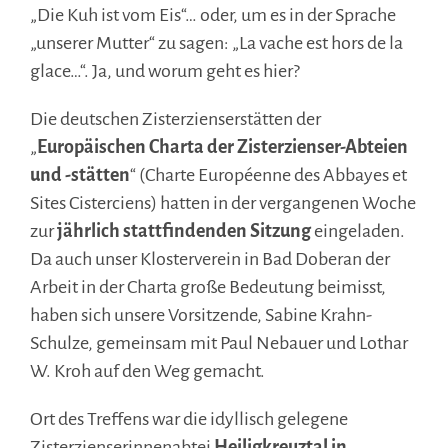
„Die Kuh ist vom Eis“… oder, um es in der Sprache
„unserer Mutter“ zu sagen: „La vache est hors de la
glace…“. Ja, und worum geht es hier?
Die deutschen Zisterzienserstätten der
„
Europäischen Charta der Zisterzienser-Abteien
und -stätten
“ (Charte Européenne des Abbayes et
Sites Cisterciens) hatten in der vergangenen Woche
zur
jährlich stattfindenden Sitzung
eingeladen.
Da auch unser Klosterverein in Bad Doberan der
Arbeit in der Charta große Bedeutung beimisst,
haben sich unsere Vorsitzende, Sabine Krahn-
Schulze, gemeinsam mit Paul Nebauer und Lothar
W. Kroh auf den Weg gemacht.
Ort des Treffens war die idyllisch gelegene
Zisterzienserinnenabtei
Heiligkreuztal in