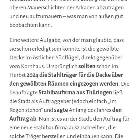
oberen Mauerschichten der Arkaden abzutragen
und neu aufzumauern – was man von außen gut
beobachten kann.
Eine weitere Aufgabe, von der man glaubte, dass
sie schon erledigt sein könnte, ist die gewölbte
Decke im östlichen Südflügel, direkt gegenüber
vom Kornhaus. Ursprünglich
sollten
schon im
Herbst
2024 die Stahlträger für die Decke über
den gewölbten Räumen eingezogen werden
. Die
beauftragte
Stahlbaufirma aus Thüringen
ließ
die Stadt als Auftraggeber jedoch einfach „im
Regen stehen“ und
sagte
Anfang des Jahres
den
Auftrag ab
. Nun ist es an der Stadt, den Auftrag für
eine neue Stahlbaufirma auszuschreiben, die
solche Träger herstellen und einbauen kann. Die