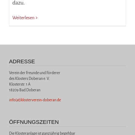
dazu.
Weiterlesen
ADRESSE
Verein der Freunde und Förderer
des Klosters Doberan e. V.
Klosterstr. 1 A
18209 Bad Doberan
info(at)klosterverein-doberan.de
ÖFFNUNGSZEITEN
Die Klosteranlage ist ganzjährig begehbar