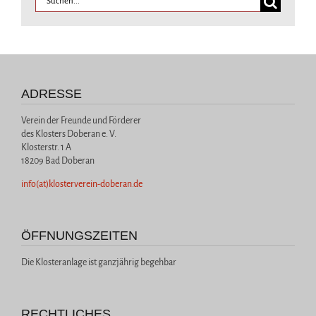
ADRESSE
Verein der Freunde und Förderer
des Klosters Doberan e. V.
Klosterstr. 1 A
18209 Bad Doberan
info(at)klosterverein-doberan.de
ÖFFNUNGSZEITEN
Die Klosteranlage ist ganzjährig begehbar
RECHTLICHES