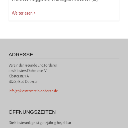
Weiterlesen
ADRESSE
Verein der Freunde und Förderer
des Klosters Doberan e. V.
Klosterstr. 1 A
18209 Bad Doberan
info(at)klosterverein-doberan.de
ÖFFNUNGSZEITEN
Die Klosteranlage ist ganzjährig begehbar