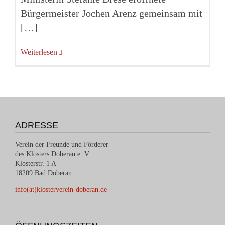
Bürgermeister Jochen Arenz gemeinsam mit
[…]
Weiterlesen
ADRESSE
Verein der Freunde und Förderer
des Klosters Doberan e. V.
Klosterstr. 1 A
18209 Bad Doberan
info(at)klosterverein-doberan.de